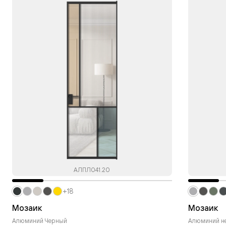
АЛПЛ041.20
+18
Мозаик
Мозаик
Алюминий Черный
Алюминий н