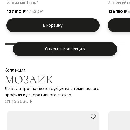
Алюминий Черный
Алюминий н
127 510 ₽
147 530 ₽
136 150 ₽
1
В корзину
Открыть коллекцию
Коллекция
МОЗАИК
Лёгкая и прочная конструкция из алюминиевого
профиля и декоративного стекла
От
166 630 ₽