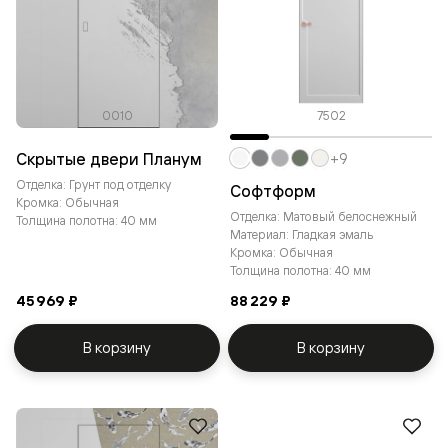
0010
7502
Скрытые двери Планум
+9
Отделка: Грунт под отделку
Софтформ
Кромка: Обычная
Отделка: Матовый белоснежный
Толщина полотна: 40 мм
Материал: Гладкая эмаль
Кромка: Обычная
Толщина полотна: 40 мм
45 969 ₽
88 229 ₽
В корзину
В корзину