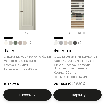
6711
АЛПЛ040.07
+9
+9
Шарм
Формато
Отделка: Матовый молочно-белый
Отделка: Алюминий жемчужный
Материал: Гладкая эмаль
Материал: Алюминий в эмали
Кромка: Обычная
Стекло: Прозрачное стекло
"Кристал Вижн", калёное
Толщина полотна: 40 мм
Кромка: Обычная
Толщина полотна: 40 мм
101 699 ₽
208 550 ₽
248 830 ₽
В корзину
В корзину