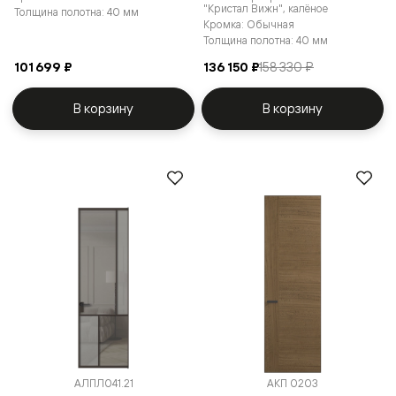
"Кристал Вижн", калёное
Толщина полотна: 40 мм
Кромка: Обычная
Толщина полотна: 40 мм
101 699 ₽
136 150 ₽
158 330 ₽
В корзину
В корзину
АЛПЛ041.21
АКП 0203