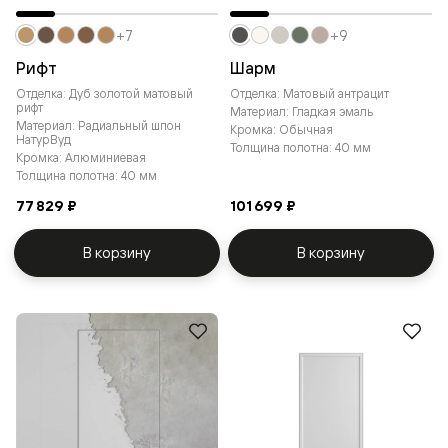
+7
+9
Рифт
Шарм
Отделка: Дуб золотой матовый
Отделка: Матовый антрацит
рифт
Материал: Гладкая эмаль
Материал: Радиальный шпон
Кромка: Обычная
НатурВуд
Толщина полотна: 40 мм
Кромка: Алюминиевая
Толщина полотна: 40 мм
77 829 ₽
101 699 ₽
В корзину
В корзину