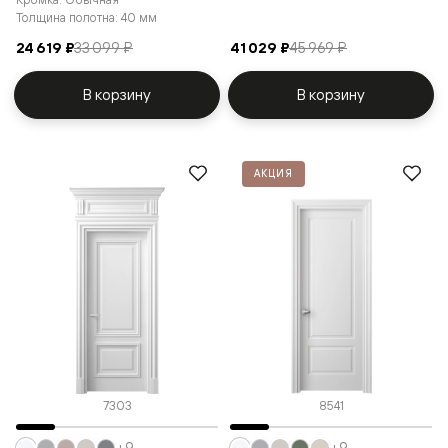
Толщина полотна: 40 мм
24 619 ₽
33 099 ₽
41 029 ₽
45 969 ₽
В корзину
В корзину
АКЦИЯ
7303
8541
+9
+9