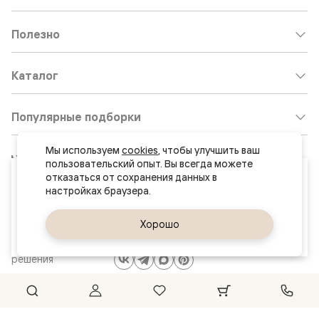
Полезно
Каталог
Популярные подборки
Мы используем 
cookies
, чтобы улучшить ваш 
Клиентский центр:
8 800 511 30 95
пользовательский опыт. Вы всегда можете 
Ваш город
отказаться от сохранения данных в 
Почта по общим вопросам:
Анапа
8800@volhovez.natm.ru
Да, верно
Хорошо
Сменить город
Двери
Обратный звонок
и интерьерные
решения
Сайт не является публичной офертой
Правовая информация