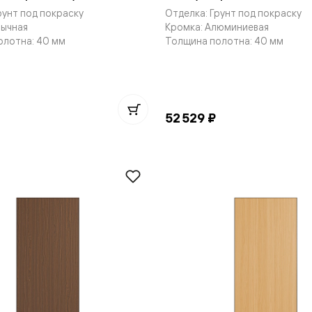
рунт под покраску
Отделка: Грунт под покраску
бычная
Кромка: Алюминиевая
олотна: 40 мм
Толщина полотна: 40 мм
нный
52 529 ₽
м
ые