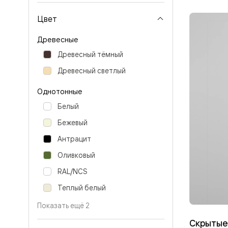
Перегор
Мозаик
Цвет
Неокласс
Прайм
Древесные
Фрэйм
Альба
Древесный тёмный
Дюна
Древесный светлый
Рокка
Антик
Нео
Однотонные
Париж
Белый
Центро
Шарм
Бежевый
Нео
Классик
Антрацит
Галант
Эго
Оливковый
Классика
RAL/NCS
Маскот
Эссе
Теплый белый
Тоскана
Плано
Показать ещё 2
Тоскана
Грильято
Скрытые