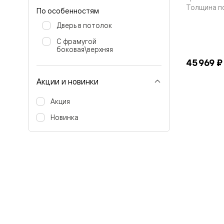
бука
Толщина п
По особенностям
Шпоновы
отделки
Дверь в потолок
Имитация
шпона
С фрамугой
Из
боковая\верхняя
алюмини
45 969 ₽
и
стекла
Акции и новинки
Покрыты
эмалью
Акция
Однотон
ПЭТ
Новинка
Мультиш
Раздвиж
двери
Вдоль
стены
В
пенал
Со
скрытой
направл
Арочные
двери