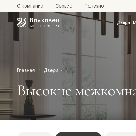
О компании
Сервис
Полезно
Двери
М
Межкомн
двери
Доступн
и практи
Фридом
Центро
Галант
Нео
Главная
Двери
Планум
Секрето
Высокие межкомна
-
скрытые
двери
Фрезеро
двери
в
эмали
Прайм
Маскот
Эссе