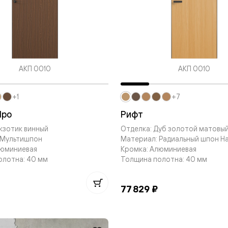
евые
евые
АКП 0010
АКП 0010
ные
+1
+7
ский
Про
Рифт
кзотик винный
Отделка: Дуб золотой матовы
 Мультишпон
Материал: Радиальный шпон Н
люминиевая
Кромка: Алюминиевая
олотна: 40 мм
Толщина полотна: 40 мм
бную
77 829 ₽