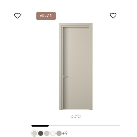
АКЦИЯ
0010
+9