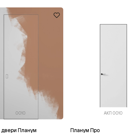
одки
ика
0010
АКП 0010
 двери Планум
Планум Про