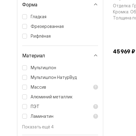
Тоскана
Форма
Отделка: Г
Литера
Тоскана
Кромка: О
Ромбо
Гладкая
Толщина п
Тоскана
Фрезерованная
Элегантэ
Лигнум
Рифлёная
Совреме
стиль
Фридом
45 969 ₽
Рифт
Материал
Вельвет
Планум
Мультишпон
Планум
Про
Мультишпон НатурВуд
Линия
Массив
Дизайн
Палаццо
Алюминий металлик
Селект
Софтфор
ПЭТ
Зеркальн
Планум
Ламинатин
Про
Скрытые
Показать ещё 4
двери