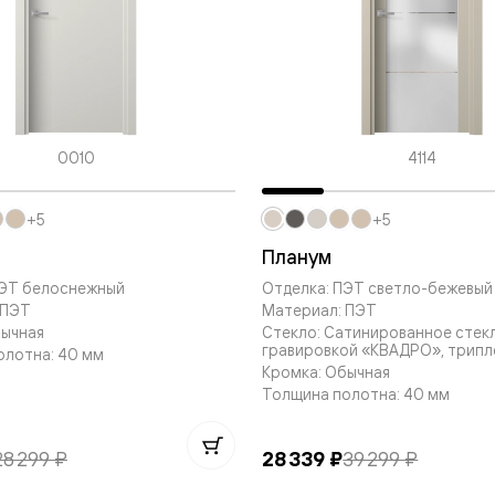
—
е
ный
м —
0010
4114
+5
+5
Планум
ПЭТ белоснежный
Отделка: ПЭТ светло-бежевый
 ПЭТ
Материал: ПЭТ
бычная
Стекло: Сатинированное стек
гравировкой «КВАДРО», трипл
я
олотна: 40 мм
Кромка: Обычная
Толщина полотна: 40 мм
одки
28 299 ₽
28 339 ₽
39 299 ₽