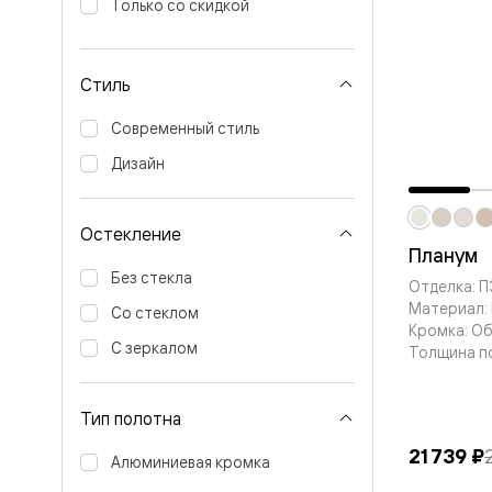
Только со скидкой
Вельвет 
рифлени
Рифт —
натураль
Стиль
шпон
Софтфор
Современный стиль
плавные
формы
Дизайн
Из
массива
Палаццо
Остекление
Антик
Планум
Шарм
Лигнум
Без стекла
Отделка: 
Тоскана
Материал:
Эго
Со стеклом
Кромка: О
Из
С зеркалом
алюмини
Толщина п
и стекла
Двери
Формато
Тип полотна
Перегор
Формато
21 739 ₽
Алюминиевая кромка
Двери
Мозаик