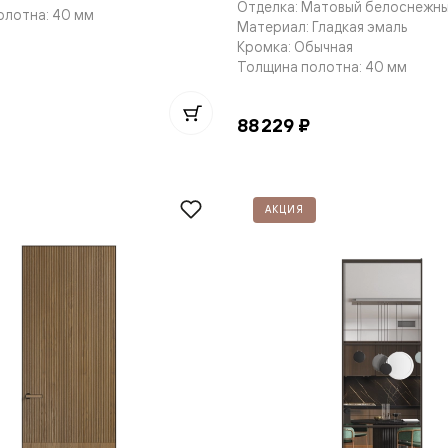
Отделка: Матовый белоснежн
олотна: 40 мм
е
Материал: Гладкая эмаль
Кромка: Обычная
Толщина полотна: 40 мм
я
88 229 ₽
е
ные
АКЦИЯ
пон
ные
яющей