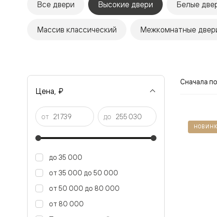
Все двери
Высокие двери
Белые две
Рокка
Фрэйм
Альба
Массив классический
Межкомнатные двери
Дюна
Париж
Нео
Классик
Линия
Гладкие
Сначала п
и
Цена, ₽
скрытые
Планум
Про —
от
до
алюмини
НОВИНК
кромка
Планум
Секрето
-
до 35 000
скрытые
двери
от 35 000 до 50 000
Дизайнер
от 50 000 до 80 000
Селект —
фрезеро
от 80 000
по
шпону