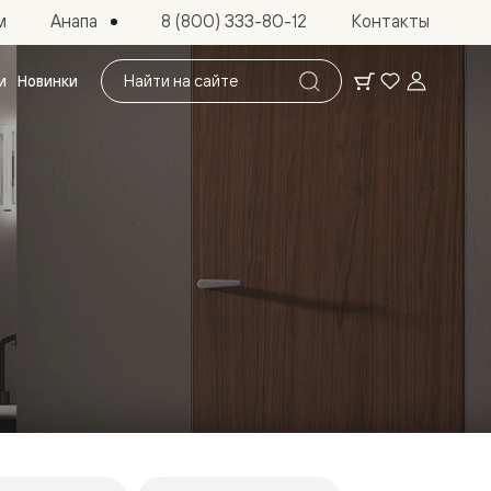
Анапа
м
8 (800) 333-80-12
Контакты
Поиск
и
Новинки
по
сайту