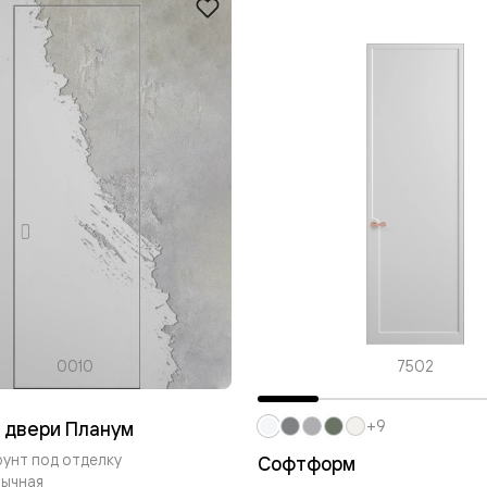
ые
дки
ый
ые
ые
вые
0010
7502
 двери Планум
+9
рунт под отделку
Софтформ
бычная