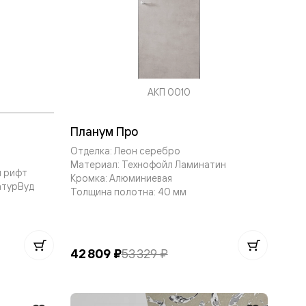
АКП 0010
Планум Про
Отделка: Леон серебро
Материал: Технофойл Ламинатин
й рифт
Кромка: Алюминиевая
атурВуд
Толщина полотна: 40 мм
42 809 ₽
53 329 ₽