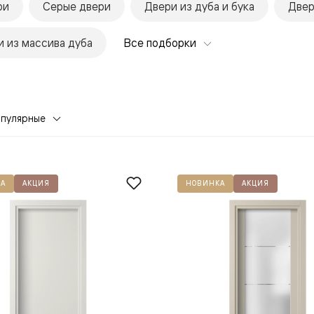
ри
Серые двери
Двери из дуба и бука
Двер
 из массива дуба
Все подборки
опулярные
евая
А
АКЦИЯ
НОВИНКА
АКЦИЯ
ские
вание