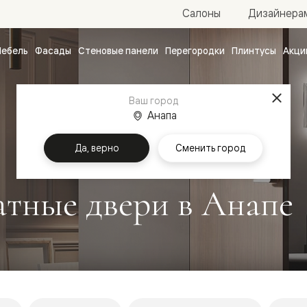
Салоны
Дизайнера
ебель
Фасады
Стеновые панели
Перегородки
Плинтусы
Акци
атные
ые
Ваш город
чные
Анапа
Да, верно
Сменить город
тные двери в Анапе
ванные