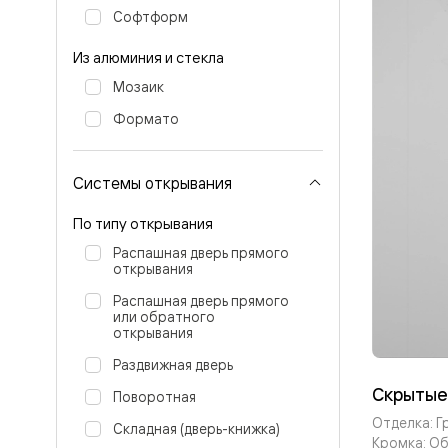
Стеклянн
Софтформ
перегоро
Белые
Из алюминия и стекла
двери
Серые
Мозаик
двери
Двери
Формато
антрацит
Оливков
цвет
Системы открывания
Тёмные
древесн
Двери
По типу открывания
RAL
Распашная дверь прямого
Светлые
открывания
древесн
Коричне
Распашная дверь прямого
двери
или обратного
Двери
открывания
под
покраску
Раздвижная дверь
Двери
Скрытые
Поворотная
из
дуба
Отделка: Г
Складная (дверь-книжка)
и
Кромка: О