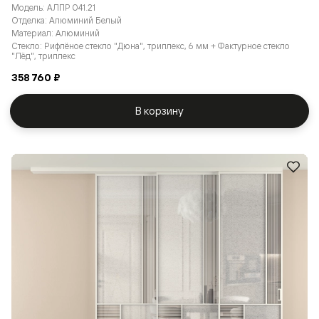
Модель: АЛПР 041.21
Отделка: Алюминий Белый
Материал: Алюминий
Стекло: Рифлёное стекло "Дюна", триплекс, 6 мм + Фактурное стекло
"Лёд", триплекс
358 760 ₽
В корзину