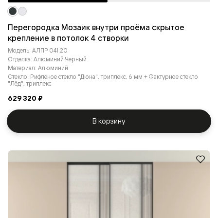
Перегородка Мозаик внутри проёма скрытое
крепление в потолок 4 створки
Модель: АЛПР 041.20
Отделка: Алюминий Черный
Материал: Алюминий
Стекло: Рифлёное стекло "Дюна", триплекс, 6 мм + Фактурное стекло
"Лёд", триплекс
629 320 ₽
В корзину