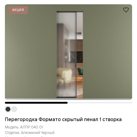
АКЦИЯ
Перегородка Формато скрытый пенал 1 створка
Модель: АЛПР 040.01
Отделка: Алюминий Черный