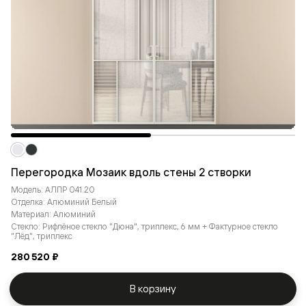
Перегородка Мозаик вдоль стены 2 створки
Модель: АЛПР 041.20
Отделка: Алюминий Белый
Материал: Алюминий
Стекло: Рифлёное стекло "Дюна", триплекс, 6 мм + Фактурное стекло
"Лёд", триплекс
280 520 ₽
В корзину