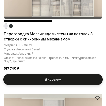
Перегородка Мозаик вдоль стены на потолок 3
створки с синхронным механизмом
Модель: АЛПР 041.21
Отделка: Алюминий Белый
Материал: Алюминий
Стекло: Рифлёное стекло "Дюна", триплекс, 6 мм + Фактурное стекло
"Лёд", триплекс
517 740 ₽
В корзину