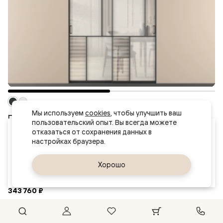
Мы используем 
cookies
, чтобы улучшить ваш 
Перегородка Мозаик внутри проёма скрытое
пользовательский опыт. Вы всегда можете 
крепление в потолок 2 створки
Ваш город
отказаться от сохранения данных в 
Анапа
Модель: АЛПР 041.21
Отделка: Алюминий Черный
Материал: Алюминий
Да, верно
Хорошо
Сменить город
Стекло: Рифлёное стекло "Дюна", триплекс, 6 мм + Фактурное стекло
"Лёд", триплекс
343 760 ₽
В корзину