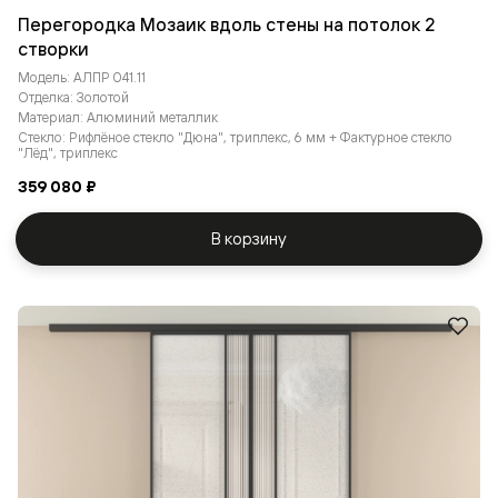
Перегородка Мозаик вдоль стены на потолок 2
створки
Модель: АЛПР 041.11
Отделка: Золотой
Материал: Алюминий металлик
Стекло: Рифлёное стекло "Дюна", триплекс, 6 мм + Фактурное стекло
"Лёд", триплекс
359 080 ₽
В корзину