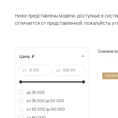
Вельвет 
рифлени
Рифт —
Ниже представлены модели, доступные в сист
натураль
отличается от представленной, пожалуйста, ут
шпон
Софтфор
плавные
формы
Из
массива
Сначала п
Палаццо
Цена, ₽
Антик
Шарм
Лигнум
от
до
Тоскана
Эго
НОВИНК
Из
алюмини
и стекла
до 35 000
Двери
Формато
от 35 000 до 50 000
Перегор
Формато
от 50 000 до 80 000
Двери
от 80 000
Мозаик