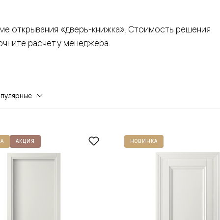
—
е
еме открывания «дверь-книжка». Стоимость решения
ный
очните расчёт у менеджера.
м —
опулярные
А
АКЦИЯ
НОВИНКА
я
одки