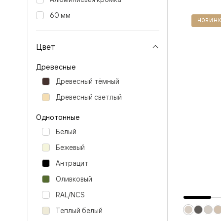
Тоскана
Литера
60 мм
Тоскана
НОВИНК
Ромбо
Тоскана
Элегантэ
Цвет
Лигнум
Совреме
Древесные
стиль
Фридом
Древесный тёмный
Рифт
Древесный светлый
Вельвет
Планум
Планум
Однотонные
Про
Белый
Линия
Дизайн
Бежевый
Палаццо
Селект
Антрацит
Софтфор
Зеркальн
Оливковый
Планум
RAL/NCS
Про
Скрытые
Теплый белый
двери