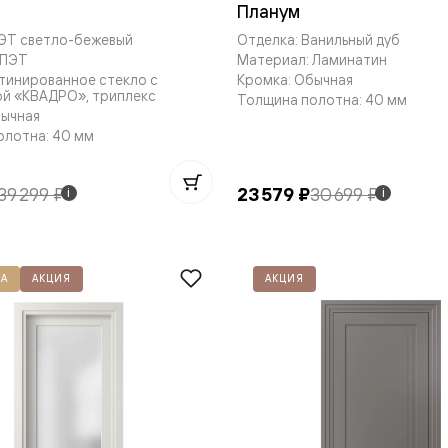
Планум
ПЭТ светло-бежевый
Отделка: Ванильный дуб
евые
 ПЭТ
Материал: Ламинатин
тинированное стекло с
Кромка: Обычная
ой «КВАДРО», триплекс
Толщина полотна: 40 мм
евые
бычная
олотна: 40 мм
ные
39 299 ₽
23 579 ₽
30 699 ₽
i
i
ский
А
АКЦИЯ
АКЦИЯ
бную