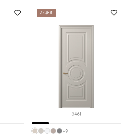
АКЦИЯ
8461
+9