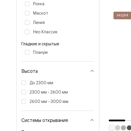
бука
Рокка
Шпоновы
отделки
Маскот
АКЦИЯ
Имитация
Линия
шпона
Из
Нео Классик
алюмини
и
Гладкие и скрытые
стекла
Покрыты
Планум
эмалью
Однотон
ПЭТ
Мультиш
Высота
Раздвиж
двери
До 2300 мм
Вдоль
стены
2300 мм - 2600 мм
В
2600 мм - 3000 мм
пенал
Со
скрытой
направл
Системы открывания
Арочные
двери