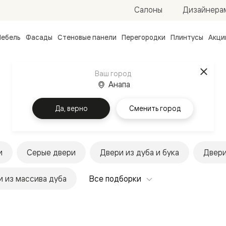
Салоны
Дизайнера
ебель
Фасады
Стеновые панели
Перегородки
Плинтусы
Акци
атные
ые
Ваш город
чные
Анапа
Да, верно
Сменить город
и
Серые двери
Двери из дуба и бука
Двери
ванные
 из массива дуба
Все подборки