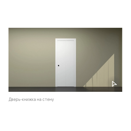
евая
Дверь-книжка на стену
ские
вание