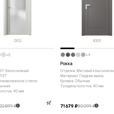
ые
дки
ый
2102
8301
ые
+5
+9
Рокка
ые
ПЭТ белоснежный
Отделка: Матовый классическ
вые
 ПЭТ
Материал: Гладкая эмаль
атинированное стекло
Кромка: Обычная
бычная
Толщина полотна: 40 мм
олотна: 40 мм
32 899 ₽
71 679 ₽
83 099 ₽
i
i