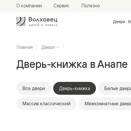
О компании
Сервис
Полезно
Двери
М
Межкомн
двери
Доступн
и практи
Главная
Двери
Фридом
Центро
Дверь-книжка в Анапе
Галант
Нео
Планум
Секрето
-
скрытые
Все двери
Дверь-книжка
Белые двер
двери
Фрезеро
Массив классический
Межкомнатные двери
двери
в
эмали
Прайм
Маскот
Эссе