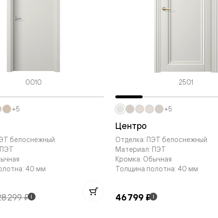
одки
ика
0010
2501
+5
+5
Центро
ПЭТ белоснежный
Отделка: ПЭТ белоснежный
 ПЭТ
Материал: ПЭТ
бычная
Кромка: Обычная
олотна: 40 мм
Толщина полотна: 40 мм
28 299 ₽
46 799 ₽
i
i