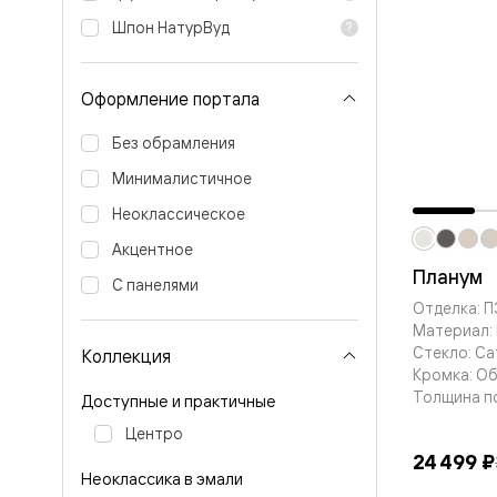
Стеклянн
перегоро
Шпон НатурВуд
Белые
двери
Серые
Оформление портала
двери
Двери
Без обрамления
антрацит
Оливков
Минималистичное
цвет
Тёмные
Неоклассическое
древесн
Двери
Акцентное
RAL
Планум
С панелями
Светлые
древесн
Отделка: 
Коричне
Материал:
двери
Стекло: С
Коллекция
Двери
Кромка: О
под
Толщина п
Доступные и практичные
покраску
Двери
Центро
из
24 499 ₽
дуба
Неоклассика в эмали
и