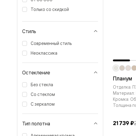
Перегор
Только со скидкой
Мозаик
Неокласс
Прайм
Фрэйм
Стиль
Альба
Дюна
Современный стиль
Рокка
Антик
Неоклассика
Нео
Париж
Центро
Шарм
Остекление
Нео
Планум
Классик
Без стекла
Отделка: 
Галант
Эго
Материал:
Со стеклом
Классика
Кромка: О
Маскот
С зеркалом
Толщина п
Эссе
Тоскана
Плано
21 739 ₽
Тип полотна
Тоскана
Грильято
Алюминиевая кромка