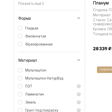
Планум
Планум
Показать ещё 2
Цветные
Колор
Отделка: 
Алюмини
Материал:
Форма
Формато
Стекло: Са
Секрето
гравировк
Алюмини
Гладкая
Кромка: О
Мозаик
Толщина п
Филёнчатая
Поворот
двери
Фрезерованная
Скрытые
28 339 ₽
двери
Дизайнер
шпон
Материал
Со
стеклом
Мультишпон
НОВИНК
Высокие
двери
Мультишпон НатурВуд
В
ПЭТ
гардеро
В
Ламинатин
гостиную
Двери
Эмаль
в
тренде
Грунт под покраску